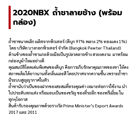
2020NBX ถ้ำชาลายช้าง (พร้อม
กล่อง)
ถ้ำชาขนาดเล็ก ผลิตจากพิวเตอร์ (ดีบุก 97% พลวง 2% ทองแดง 1%)
โดย บริษัท บางกอกพิวเตอร์ จำกัด (Bangkok Pewter Thailand)
ด้านข้างของถ้ำชาแกะด้วยมือเป็นรูปลวดลายช้าง สวยงดงาม มาพร้อม
กล่องบุผ้าไหมอย่างดี
คุณสมบัติโดดเด่นพิเศษของดีบุก คือการเก็บรักษาคุณภาพของชา ให้คง
สภาพเดิมได้ยาวนานทั้งกลิ่นและสี โดยปราศจากความชื้น เพราะถ้ำชา
มีระบบสูญญากาศในตัว
ถ้ำชานับว่าเป็นของฝากของสะสมที่ทรงคุณค่า เหมาะต่อการใช้งาน นำ
ไปประดับตกแต่ง หรือมอบเป็นของขวัญ ของที่ระลึก ของพรีเมี่ยม ใน
ทุกๆโอกาส
สินค้ารับรองคุณภาพด้วยรางวัล Prime Minister’s Export Awards
2017 และ 2011