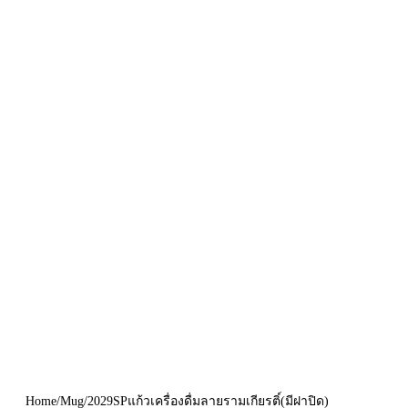
Home
/
Mug
/
2029SPแก้วเครื่องดื่มลายรามเกียรติ์(มีฝาปิด)