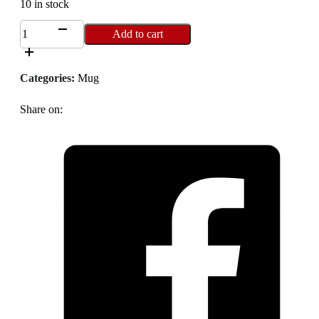
10 in stock
2029SPแก้ว
Add to cart
เครื่อง
ดื่ม
Categories:
Mug
ลาย
รามเกียรติ์(มี
Share on:
ฝา
ปิด)
quantity