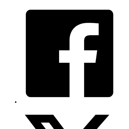
แกะ
แยก
quantity