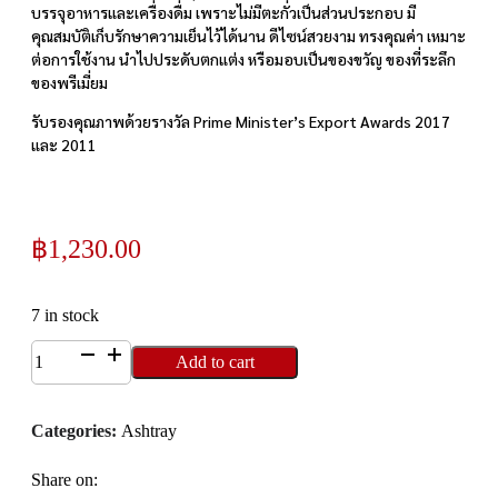
บรรจุอาหารและเครื่องดื่ม เพราะไม่มีตะกั่วเป็นส่วนประกอบ มี
คุณสมบัติเก็บรักษาความเย็นไว้ได้นาน ดีไซน์สวยงาม ทรงคุณค่า เหมาะ
ต่อการใช้งาน นำไปประดับตกแต่ง หรือมอบเป็นของขวัญ ของที่ระลึก
ของพรีเมี่ยม
รับรองคุณภาพด้วยรางวัล Prime Minister’s Export Awards 2017
และ 2011
฿
1,230.00
7 in stock
200A
Add to cart
ที่
เขี่ย
Categories:
Ashtray
บุหรี่
ลาย
Share on:
ช้าง