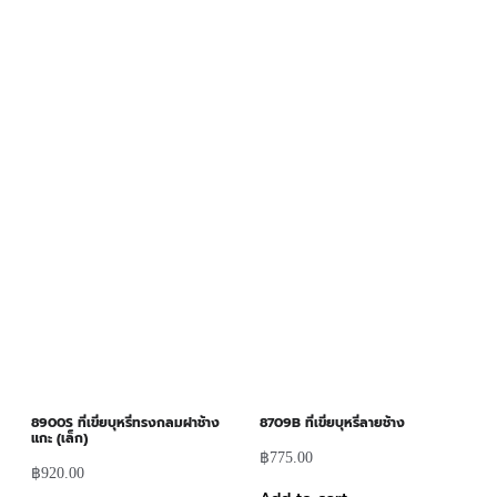
8900S ที่เขี่ยบุหรี่ทรงกลมฝาช้าง
8709B ที่เขี่ยบุหรี่ลายช้าง
แกะ (เล็ก)
฿
775.00
฿
920.00