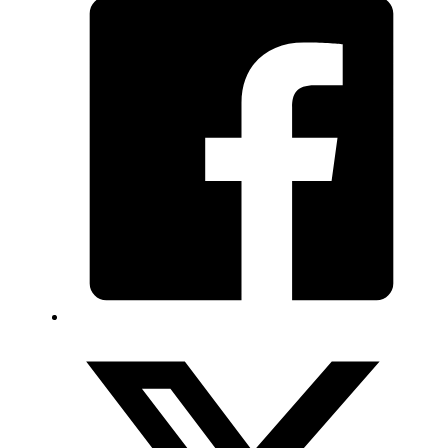
ช้าง
แกะ
(เล็ก)
quantity