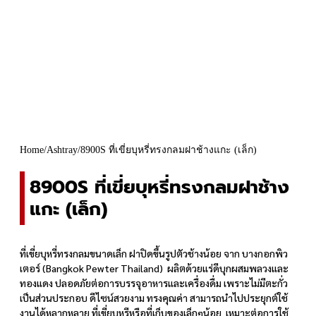
Home
/
Ashtray
/
8900S ที่เขี่ยบุหรี่ทรงกลมฝาช้างแกะ (เล็ก)
8900S ที่เขี่ยบุหรี่ทรงกลมฝาช้าง
แกะ (เล็ก)
ที่เขี่ยบุหรี่ทรงกลมขนาดเล็ก ฝาปิดขึ้นรูปตัวช้างน้อย จาก บางกอกพิว
เตอร์ (Bangkok Pewter Thailand) ผลิตด้วยแร่ดีบุกผสมพลวงและ
ทองแดง ปลอดภัยต่อการบรรจุอาหารและเครื่องดื่ม เพราะไม่มีตะกั่ว
เป็นส่วนประกอบ ดีไซน์สวยงาม ทรงคุณค่า สามารถนำไปประยุกต์ใช้
งานได้หลากหลาย ที่เขี่ยบุหรีหรือที่เก็บของเล็กๆน้อย เหมาะต่อการใช้