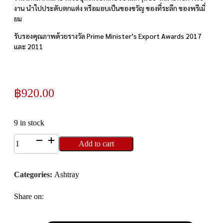
งาน นำไปประดับตกแต่ง หรือมอบเป็นของขวัญ ของที่ระลึก ของพรีเมี่
ยม
รับรองคุณภาพด้วยรางวัล Prime Minister’s Export Awards 2017
และ 2011
฿
920.00
9 in stock
8900S
Add to cart
ที่
เขี่ย
Categories:
Ashtray
บุหรี่
ทรง
Share on:
กลม
ฝา